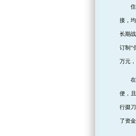
接，
长期战
订制”
万元，
在
便，且
行掇刀
了资